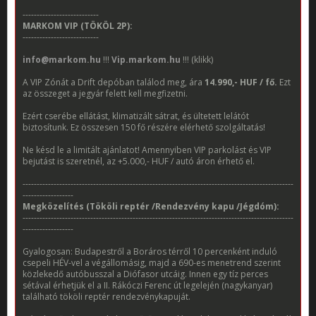
---------------------------
MARKOM VIP (TÖKÖL 2P):
---------------------------
info@markom.hu
!!!
Vip.markom.hu
!!! (klikk)
A VIP Zónát a Drift depóban találod meg, ára
14.990,- HUF / fő.
Ezt
az összeget a jegyár felett kell megfizetni.
Ezért cserébe ellátást, klimatizált sátrat, és ültetett lelátót
biztosítunk. Ez összesen 150 fő részére elérhető szolgáltatás!
Ne késd le a limitált ajánlatot! Amennyiben VIP parkolást és VIP
bejutást is szeretnél, az +5.000,- HUF / autó áron érhető el.
------------------------------------------------------------------------------------------------
------------------
Megközelítés (Tököli reptér /Rendezvény kapu /Jégdóm):
------------------------------------------------------------------------------------------------
------------------
Gyalogosan: Budapestről a Boráros térről 10 percenként induló
csepeli HÉV-vel a végállomásig, majd a 690-es menetrend szerint
közlekedő autóbusszal a Diófasor utcáig. Innen egy tíz perces
sétával érhetjük el a II. Rákóczi Ferenc út legelején (nagykanyar)
található tököli reptér rendezvénykapuját.