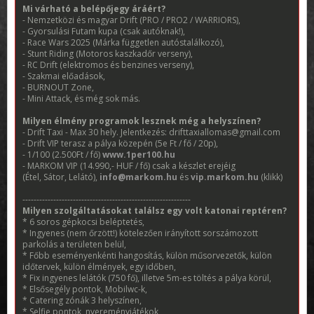
Mi várható a belépőjegy áráért?
- Nemzetközi és magyar Drift (PRO / PRO2 / WARRIORS),
- Gyorsulási Futam kupa (csak autóknak!),
- Race Wars 2025 (Márka független autóstalálkozó),
- Stunt Riding (Motoros kaszkadőr verseny),
- RC Drift (elektromos és benzines verseny),
- Szakmai előadások,
- BURNOUT Zone,
- Mini Attack, és még sok más.
Milyen élmény programok lesznek még a helyszínen?
- Drift Taxi - Max 30 hely. Jelentkezés: drifttaxiallomas@gmail.com
- Drift VIP terasz a pálya közepén (5e Ft / fő / 20p),
- 1/100 (2.500Ft / fő)
www.1per100.hu
- MARKOM VIP (14.990,- HUF / fő) csak a készlet erejéig
(Étel, Sátor, Lelátó),
info@markom.hu
és
vip.markom.hu
(klikk)
------------------------------------------------------------
Milyen szolgáltatásokat találsz egy volt katonai reptéren?
* 6 soros gépkocsi beléptetés,
* Ingyenes (nem őrzött!) kötelezően irányított sorszámozott
parkolás a területen belül,
* Főbb eseményenkénti hangosítás, külön műsorvezetők, külön
időtervek, külön élmények, egy időben,
* Fix ingyenes lelátók (750 fő), illetve 5m-es töltés a pálya körül,
* Elsősegély pontok, Mobilwc-k,
* Catering zónák 3 helyszínen,
* Selfie pontok, nyereményjátékok,