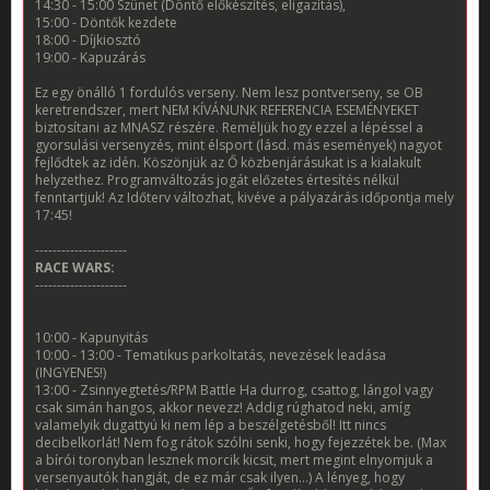
14:30 - 15:00 Szünet (Döntő előkészítés, eligazítás),
15:00 - Döntők kezdete
18:00 - Díjkiosztó
19:00 - Kapuzárás
Ez egy önálló 1 fordulós verseny. Nem lesz pontverseny, se OB
keretrendszer, mert NEM KÍVÁNUNK REFERENCIA ESEMÉNYEKET
biztosítani az MNASZ részére. Reméljük hogy ezzel a lépéssel a
gyorsulási versenyzés, mint élsport (lásd. más események) nagyot
fejlődtek az idén. Köszönjük az Ő közbenjárásukat is a kialakult
helyzethez. Programváltozás jogát előzetes értesítés nélkül
fenntartjuk! Az Időterv változhat, kivéve a pályazárás időpontja mely
17:45!
---------------------
RACE WARS:
---------------------
10:00 - Kapunyitás
10:00 - 13:00 - Tematikus parkoltatás, nevezések leadása
(INGYENES!)
13:00 - Zsinnyegtetés/RPM Battle Ha durrog, csattog, lángol vagy
csak simán hangos, akkor nevezz! Addig rúghatod neki, amíg
valamelyik dugattyú ki nem lép a beszélgetésből! Itt nincs
decibelkorlát! Nem fog rátok szólni senki, hogy fejezzétek be. (Max
a bírói toronyban lesznek morcik kicsit, mert megint elnyomjuk a
versenyautók hangját, de ez már csak ilyen...) A lényeg, hogy