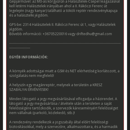
Gépjárművel: az M0-ás körgyűrűn a Halásztelek-Csepel leágazásnál
kell letérni Halásztelek irányában ahol a II. Rákóczi Ferenc út
legelején (nagy kanyar) található a tököli reptér rendezvénykapuja
és a halásztelki jégdóm.
GPS-be: 2314 Halásztelek II. Rákóczi Ferenc út 1, vagy Halásztelek
jégdóm.
Bővebb információ: +36705220016 vagy driftedhu@gmail.com
------------------------------------------------------------------------------------------------
------------------
EGYÉB INFORMÁCIÓK:
A környék adottságai miatt a GSM és NET elérhetőség korlátozott, a
szolgálatás nem megfelelő!
A helyszín egy magánreptér, melynek a területén a KRESZ
SZABÁLYAI ÉRVÉNYESEK!
Minden látogató a jegy megvásárlásával elfogadja a házirendet. A
látogató a jegy megvásárlása / átvétele után a területen a saját
felelősségére tartózkodik, a szervezők káreseményért felelősséget
nem vállalnak (parkoló, közlekedő, stb.)!
A rendezvény rendelkezik a jogszabály által előírt felelősségi
biztosításokkal, mely a szervezőre, alkalmazottaira, és a harmadik