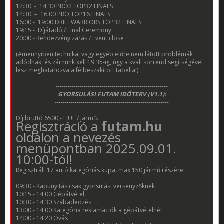
12:30
-
14:30 PRO2 TOP32 FINALS
14:30
–
16:00 PRO TOP16 FINALS
16:00 -
19:00 DRIFTWARRIORS TOP32 FINALS
19:15 -
Díjátadó / Final Ceremony
20:00 - Rendezvény zárás / Event close
(Amennyiben technikai vagy egyéb előre nem látott problémák
adódnak, és zárnunk kell 19:35-ig, úgy a kvali sorrend segítségével
lesz meghatározva a félbeszakított tabella!).
--------------------------------------------------------
GYORSULÁSI FUTAM IDŐTERV (V1.1):
---------------------------------------------------------
Díj bruttó 6500,- HUF / jármű.
Regisztráció a
futam.hu
oldalon a nevezés
menüpontban 2025.09.01.
10:00-tól!
Regisztrált 17 autó kategóriás kupa, max 150 jármű részére.
09:30 - Kapunyitás csak gyorsulási versenyzőknek
10:15 - 14:00 Gépátvétel
10:30 - 14:30 Szabadedzés
13:00 - 14:00 Kategória reklamációk a gépátvételnél
14:00 - 14:20 Óvás