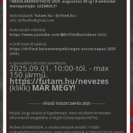
! MÉDIA AKKREDITÁCIÓ 2025. augusztus 30-ig ! A weboldal
menüpontján. LEZÁRULT!
Weboldalaink:
futam.hu
/
drifted.hu
/
info: driftedhu@gmail.com
Kedvcsináló videókat:
https://www.youtube.com/@Driftedhu/videos
(klikk)
A Drift listát itt találod:
https://drifted.hu/esemenyek/vegso-osszecsapas-2025
(klikk)
A gyorsulásra itt tudsz jelentkezni:
2025.09.01. 10:00-tól. - max
150 jármű.
https://futam.hu/nevezes
(klikk)
MÁR MEGY!
————
VÉGSŐ ÖSSZECSAPÁS 2025
————
Kérjük, hogy olvasd el figyelmesen, mert nézőként itt minden
információt megtalálsz a Végső Összecsapásról(Tm).
Kedves Érdeklődőnk, a rendezvényünk amatőr / hobbi
szabadidősport esemény, mely nem tartozik az élsport (profi sport)