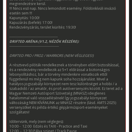
megrendezésre kerül.
!!! Nincs eső nap. Nincs lemondott esemény. Földönkívüli invázió
esetén sem !!!
Kapunyitás: 10:00!
Kapuzárás (befelé): 17:00!
Rendezvényzárás, terület kiürítés: 19:30!
-----------------------------------------
DRIFTED ARÉNA (V1.2, NÉZŐK RÉSZÉRE):
------------------------------------------
DRIFTED PRO / PRO2 / WARRIORS (NEM VÉGLEGES!)
A résztvevő pilóták rendelkeznek a törvényben előírt biztosítással,
és a rendezvény rendelkezik az 5+1 előírással a biztonságos
lebonyolításhoz, bár a törvény mindenkire vonatkozik ettől
függetlenül mi még nem kapunk soha hozzájárulást. Mivel a
hatályos jogszabályi környezet nem tesz különbséget a hobbi / a
szabadidő / az amatőr, és profi autóversenyzés között. Ez teret ad a
Magyar Nemzeti Autósport Szövetség (MNASZ) ideiglenes
hatalommal való visszaélésének! Így jogszabályi környezet
változásáig NEM KÍVÁNUNK az MNASZ részére (lásd. AMTS 2025)
versenyzőket és példa értékű gépjárműsport-eseményeket
szolgáltatni!
Időtervünk, mely (nem végleges):
10:00 -
12:00
Edzés és TAXI - Practice and Taxi
12:00
-
12:30 Pálya szünet / Track Pause