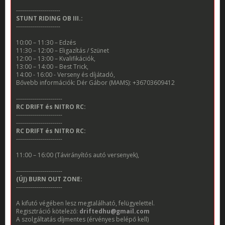
----------------------
STUNT RIDING OB III.:
----------------------
10:00 – 11:30 – Edzés
11:30 – 12:00 – Eligazítás / Szünet
12:00 – 13:00 – Kvalifikációk,
13:00 – 14:00 – Best Trick,
14:00 - 16:00 - Verseny és díjátadó,
Bővebb információk: Dér Gábor (MAMS): +36703609412
-----------------------
RC DRIFT és NITRO RC:
-----------------------
-----------------------
RC DRIFT és NITRO RC:
-----------------------
11:00 – 16:00 (Távirányítós autó versenyek),
-----------------------
(ÚJ) BURN OUT ZONE:
-----------------------
A kifutó végében lesz megtalálható, felügyelettel.
Regisztráció kötelező:
driftedhu@gmail.com
A szolgáltatás díjmentes (érvényes belépő kell)