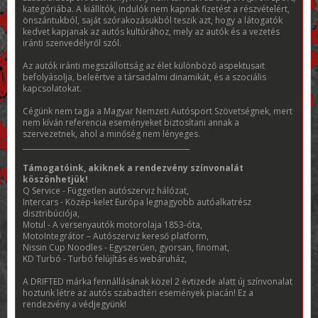
kategóriába. A kiállítók, indulók nem kapnak fizetést a részvételért,
önszántukból, saját szórakozásukból teszik azt, hogy a látogatók
kedvet kapjanak az autós kultúrához, mely az autók és a vezetés
iránti szenvedélyről szól.
Az autók iránti megszállottság az élet különböző aspektusait
befolyásolja, beleértve a társadalmi dinamikát, és a szociális
kapcsolatokat.
Cégünk nem tagja a Magyar Nemzeti Autósport Szövetségnek, mert
nem kíván referencia eseményeket biztosítani annak a
szervezetnek, ahol a minőség nem lényeges.
_______________________________________________
Támogatóink, akiknek a rendezvény színvonalát
köszönhetjük!
Q Service - Független autószerviz hálózat,
Intercars - Közép-kelet Európa legnagyobb autóalkatrész
disztribúciója,
Motul - A versenyautók motorolaja 1853-óta,
MotoIntegrátor – Autószerviz kereső platform,
Nissin Cup Noodles - Egyszerűen, gyorsan, finomat,
KD Turbó - Turbó felújítás és webáruház,
A DRIFTED márka fennállásának közel 2 évtizede alatt új színvonalat
hoztunk létre az autós szabadtéri események piacán! Ez a
rendezvény a védjegyünk!