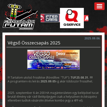
2025.09.06.
Végső Összecsapás 2025
!!! Tartalom utolsó frissítése (Rövidítve: "TUF"):
TUF25.08.31. !!!
A programterv és leírás
2025.09.05
-ig akár többször frissülhet.
2025. szeptember 6-án 200 HA magánterületen egy belépővel tucat
brutál élmény vár rád! Belépőjegyet csak a helyszínen és készpénz
ellenében tudtok vásárolni (Kivéve kombo jegy a 4FF-el).