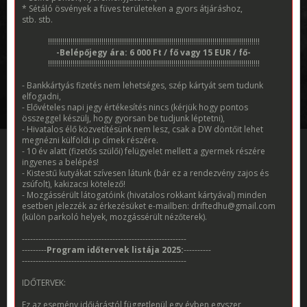
* Sétáló ösvények a füves területeken a gyors átjáráshoz,
stb. stb.
!!!!!!!!!!!!!!!!!!!!!!!!!!!!!!!!!!!!!!!!!!!!!!!!!!!!!!!!!!!!!!!!!!!!!!!!!!!!!!!!!!!!!!!!!!!!!!!!!!!!!!!
-Belépőjegy ára: 6 000 Ft / fő vagy 15 EUR / fő-
!!!!!!!!!!!!!!!!!!!!!!!!!!!!!!!!!!!!!!!!!!!!!!!!!!!!!!!!!!!!!!!!!!!!!!!!!!!!!!!!!!!!!!!!!!!!!!!!!!!!!!!
- Bankkártyás fizetés nem lehetséges, szép kártyát sem tudunk
elfogadni,
- Elővételes napi jegy értékesítés nincs (kérjük hogy pontos
összeggel készülj, hogy gyorsan be tudjunk léptetni),
- Hivatalos élő közvetítésünk nem lesz, csak a DW döntőit lehet
megnézni külföldi ip címek részére.
- 10 év alatt (fizetős szülői) felügyelet mellett a gyermek részére
ingyenes a belépés!
- Kistestű kutyákat szívesen látunk (bár ez a rendezvény zajos és
zsúfolt), kakizacsi kötelező!
- Mozgássérült látogatóink (hivatalos rokkant kártyával) minden
esetben jelezzék az érkezésüket e-mailben: driftedhu@gmail.com
(külön parkoló helyek, mozgássérült nézőterek).
------------------------------------------------------------
---------
Program időtervek listája 2025:
----------
------------------------------------------------------------
IDŐTERVEK:
Ez az esemény időjárástól függetlenül egy évben egyszer