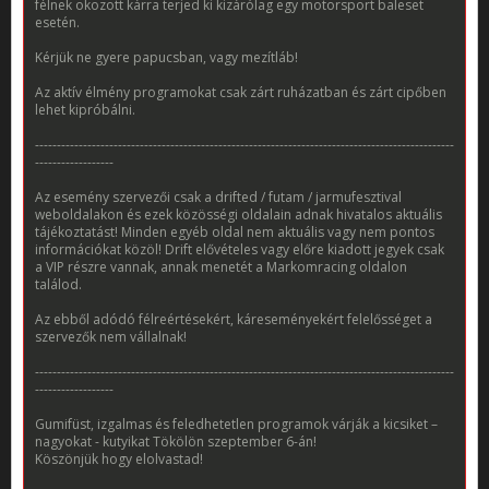
félnek okozott kárra terjed ki kizárólag egy motorsport baleset
esetén.
Kérjük ne gyere papucsban, vagy mezítláb!
Az aktív élmény programokat csak zárt ruházatban és zárt cipőben
lehet kipróbálni.
------------------------------------------------------------------------------------------------
------------------
Az esemény szervezői csak a drifted / futam / jarmufesztival
weboldalakon és ezek közösségi oldalain adnak hivatalos aktuális
tájékoztatást! Minden egyéb oldal nem aktuális vagy nem pontos
információkat közöl! Drift elővételes vagy előre kiadott jegyek csak
a VIP részre vannak, annak menetét a Markomracing oldalon
találod.
Az ebből adódó félreértésekért, káreseményekért felelősséget a
szervezők nem vállalnak!
------------------------------------------------------------------------------------------------
------------------
Gumifüst, izgalmas és feledhetetlen programok várják a kicsiket –
nagyokat - kutyikat Tökölön szeptember 6-án!
Köszönjük hogy elolvastad!