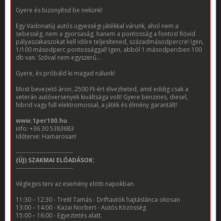
Gyere és bizonyítsd be nekünk!
Egy Vadonatúj autós ügyességi játékkal várunk, ahol nem a
sebesség, nem a gyorsaság, hanem a pontosság a fontos! Rövid
pályaszakaszokat kell időre teljesítened, századmásodpercre! Igen,
1/100 másodperc pontossággal! Igen, abból 1 másodpercben 100
db van. Szóval nem egyszerű...
Gyere, és próbáld ki magad nálunk!
Most bevezető áron, 2500 Ft-ért élvezheted, amit eddig csak a
veterán autóversenyek kiváltsága volt! Gyere benzines, diesel,
hibrid vagy full elektromossal, a játék és élmény garantált!
www.1per100.hu
info: +36 30 5383683
Időterve: Hamarosan!
-----------------------------
(ÚJ) SZAKMAI ELŐADÁSOK:
-----------------------------
Végleges terv az esemény elötti napokban.
11:30 – 12:30 - Treitl Tamás - Driftautók hajtáslánca okosan
13:00 – 14:00 - Kazai Norbert - Autós Közösség
15:00 – 16:00 - Egyeztetés alatt.