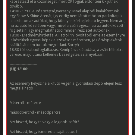
kápráztasd el a közönséget, mert ŐK fogják eldönteni kik jutnak
tovább.
14:00 - 17:00 Autós szépségverseny. Mivel alapból kialakítottunk
egy Show & Shine Arenát, így eddig nem látott módon parkoltatjuk
le a kifutón az autókat, hogy könnyen körbejárható legyen. Nem árt,
ha az autó közelében vagy, mivel a zsűri egész nap az autók között
fog sétálni, így megmutathatod minden részletét autódnak.
18:00 - Eredményhirdetés. A PetrolPin jóvoltából erre az eseményre
is készültek egyedi képek a szokásos méretben, (Az óriásplakátok
szállítását nem tudtuk megoldani. Sorry!)
18:30-tól szabadfoglalkozás. Kenőpénzek átadása, a zsűri félholtra
verése, majd utána kellemes beszélgetés az árnyékban.
-----------------------
(ÚJ) 1/100:
------------------------
Az esemény helyszíne a kifutó végén a gyorsulási depó elején lesz
megtalálható!
Méterről - méterre
másodpercről - másodpercre
Azt hiszed, hogy te vagy a legjobb sofőr?
Azt hiszed, hogy ismered a saját autód?