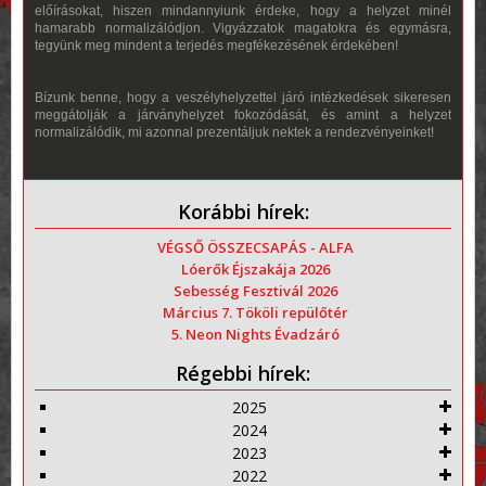
előírásokat, hiszen mindannyiunk érdeke, hogy a helyzet minél
hamarabb normalizálódjon. Vigyázzatok magatokra és egymásra,
tegyünk meg mindent a terjedés megfékezésének érdekében!
Bízunk benne, hogy a veszélyhelyzettel járó intézkedések sikeresen
meggátolják a járványhelyzet fokozódását, és amint a helyzet
normalizálódik, mi azonnal prezentáljuk nektek a rendezvényeinket!
Korábbi hírek:
VÉGSŐ ÖSSZECSAPÁS - ALFA
Lóerők Éjszakája 2026
Sebesség Fesztivál 2026
Március 7. Tököli repülőtér
5. Neon Nights Évadzáró
Régebbi hírek:
2025
2024
2023
2022