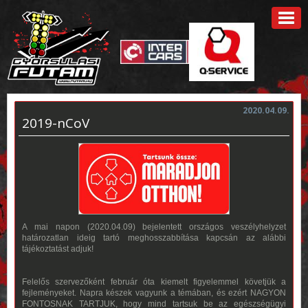
2020.04.09.
2019-nCoV
A mai napon (2020.04.09) bejelentett országos veszélyhelyzet
határozatlan ideig tartó meghosszabbítása kapcsán az alábbi
tájékoztatást adjuk!
Felelős szervezőként február óta kiemelt figyelemmel követjük a
fejleményeket. Napra készek vagyunk a témában, és ezért NAGYON
FONTOSNAK TARTJUK, hogy mind tartsuk be az egészségügyi