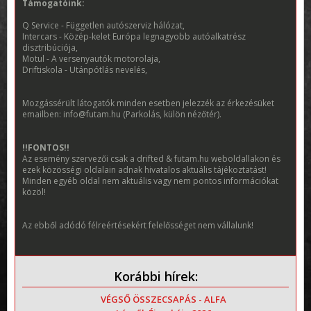
Támogatóink:
Q Service - Független autószerviz hálózat,
Intercars - Közép-kelet Európa legnagyobb autóalkatrész
disztribúciója,
Motul - A versenyautók motorolaja,
Driftiskola - Utánpótlás nevelés,
Mozgássérült látogatók minden esetben jelezzék az érkezésüket
emailben: info@futam.hu (Parkolás, külön nézőtér).
!!FONTOS!!
Az esemény szervezői csak a drifted & futam.hu weboldallakon és
ezek közösségi oldalain adnak hivatalos aktuális tájékoztatást!
Minden egyéb oldal nem aktuális vagy nem pontos információkat
közöl!
Az ebből adódó félreértésekért felelősséget nem vállalunk!
Korábbi hírek:
VÉGSŐ ÖSSZECSAPÁS - ALFA