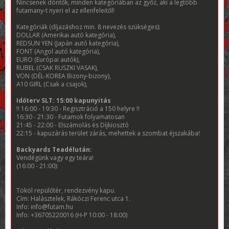
Nincsenek döntők, minden kategóriában az győz, aki a legtöbb
futamany-t nyeri el az ellenfeleitől!
Kategóriák (díjazáshoz min. 8 nevezés szükséges):
DOLLAR (Amerikai autó kategória),
REDSUN YEN (Japán autó kategória),
FONT (Angol autó kategória),
EURO (Európai autók),
RUBEL (CSAK RUSZKI VASAK),
VON (DÉL-KOREA Bizony-bizony),
A10 GIRL (Csak a csajok),
Időterv SLT: 15:00 kapunyitás
!! 16:00 - 19:30 - Regisztráció a 150 helyre !!
16:30 - 21:30 - Futamok folyamatosan
21:45 - 22:00 - Elszámolás és Díjkiosztó
22:15 - kapuzárás terület zárás, mehettek a szombat éjszakába!
Backyards Teadélután:
Vendégünk vagy egy teára!
(16:00 - 21:00):
Tököl repülőtér, rendezvény kapu.
Cím: Halásztelek, Rákóczi Ferenc utca 1.
Info: info@futam.hu
Info: +36705220016 (H-P 10:00 - 18:00)