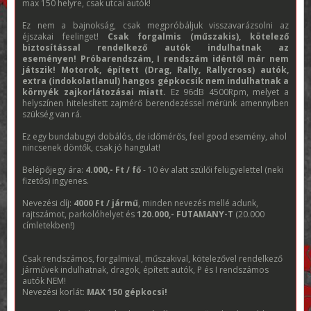
max 150 helyre, csak utcai autók!
Ez nem a bajnokság, csak megpróbáljuk visszavarázsolni az
éjszakai feelinget!
Csak forgalmis (műszakis), kötelező
biztosítással rendelkező autók indulhatnak az
eseményen!
Próbarendszám, I rendszám idéntől már nem
játszik! Motorok, épített (Drag, Rally, Rallycross) autók,
extra (indokolatlanul) hangos gépkocsik nem indulhatnak a
környék zajkorlátozásai miatt.
Ez 96dB 4500Rpm, melyet a
helyszínen hitelesített zajmérő berendezéssel mérünk amennyiben
szükség van rá.
Ez egy bundabugyi dobálós, de időmérős, feel good esemény, ahol
nincsenek döntők, csak jó hangulat!
Belépőjegy ára:
4.000,- Ft / fő
- 10 év alatt szülői felügyelettel (neki
fizetős) ingyenes.
Nevezési díj:
4000 Ft / jármű
, minden nevezés mellé adunk,
rajtszámot, parkolóhelyet és
120.000,- FUTAMANY-T
(20.000
címletekben!)
Csak rendszámos, forgalmival, műszakival, kötelezővel rendelkező
járművek indulhatnak, dragok, épített autók, P és I rendszámos
autók NEM!
Nevezési korlát:
MAX 150 gépkocsi!