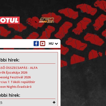
HU
bbi hírek:
GSŐ ÖSSZECSAPÁS - ALFA
rők Éjszakája 2026
esség Fesztivál 2026
cius 7. Tököli repülőtér
Neon Nights Évadzáró
bbi hírek:
25