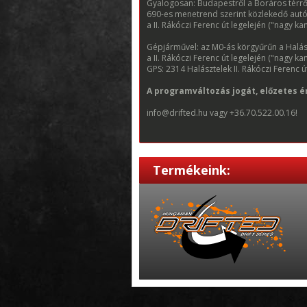
Gyalogosan: Budapestről a Boráros térről
690-es menetrend szerint közlekedő autóbu
a II. Rákóczi Ferenc út legelején ("nagy k
Gépjárművel: az M0-ás körgyűrűn a Halász
a II. Rákóczi Ferenc út legelején ("nagy k
GPS: 2314 Halásztelek II. Rákóczi Ferenc 
A programváltozás jogát, előzetes ér
info@drifted.hu vagy +36.70.522.00.16!
Termékeink: