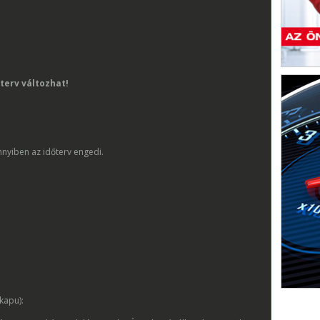
őterv változhat!
nnyiben az időterv engedi.
kapu):