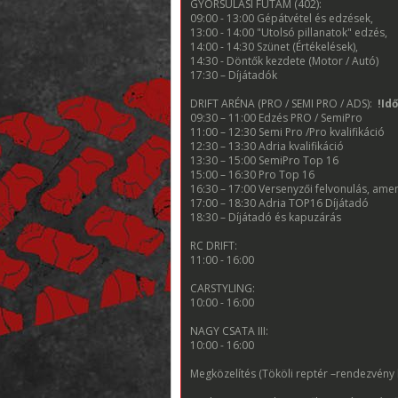
GYORSULÁSI FUTAM (402):
09:00 - 13:00 Gépátvétel és edzések,
13:00 - 14:00 "Utolsó pillanatok" edzés,
14:00 - 14:30 Szünet (Értékelések),
14:30 - Döntők kezdete (Motor / Autó)
17:30 – Díjátadók
DRIFT ARÉNA (PRO / SEMI PRO / ADS):
!Id
09:30 – 11:00 Edzés PRO / SemiPro
11:00 – 12:30 Semi Pro /Pro kvalifikáció
12:30 – 13:30 Adria kvalifikáció
13:30 – 15:00 SemiPro Top 16
15:00 – 16:30 Pro Top 16
16:30 – 17:00 Versenyzői felvonulás, ame
17:00 – 18:30 Adria TOP16 Díjátadó
18:30 – Díjátadó és kapuzárás
RC DRIFT:
11:00 - 16:00
CARSTYLING:
10:00 - 16:00
NAGY CSATA III:
10:00 - 16:00
Megközelítés (Tököli reptér –rendezvény 