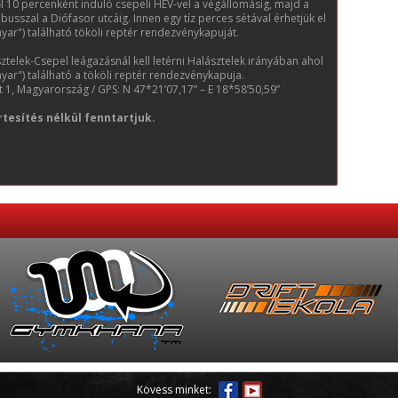
 10 percenként induló csepeli HÉV-vel a végállomásig, majd a
sszal a Diófasor utcáig. Innen egy tíz perces sétával érhetjük el
anyar") található tököli reptér rendezvénykapuját.
telek-Csepel leágazásnál kell letérni Halásztelek irányában ahol
anyar") található a tököli reptér rendezvénykapuja.
út 1, Magyarország / GPS: N 47*21’07,17” – E 18*58’50,59”
tesítés nélkül fenntartjuk.
Kövess minket: