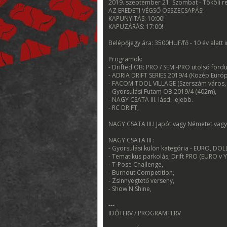
2019. szeptember 21. Szombat - Tököli r
AZ EREDETI VÉGSŐ ÖSSZECSAPÁS!
KAPUNYITÁS: 10:00!
KAPUZÁRÁS: 17:00!
Belépőjegy ára: 3500HUF/fő - 10 év alatt i
Programok:
- Drifted OB: PRO / SEMI-PRO utolsó fordu
- ADRIA DRIFT SERIES 2019/4 (Közép Európ
- FACOM TOOL VILLAGE (Szerszám város, i
- Gyorsulási Futam OB 2019/4 (402m),
- NAGY CSATA III. lásd. lejebb.
- RC DRIFT,
NAGY CSATA III.! Japót vagy Németet vagy
NAGY CSATA III :
- Gyorsulási külön kategória - EURO, DOL
- Tematikus parkolás, Drift PRO (EURO v Y
- T-Pose Challenge,
- Burnout Competition,
- Zsinnyegtető verseny,
- Show N Shine,
---
IDŐTERV / PROGRAMTERV