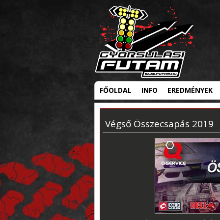
FŐOLDAL
INFO
EREDMÉNYEK
Végső Összecsapás 2019