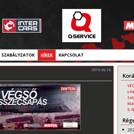
SZABÁLYZATOK
HÍREK
KAPCSOLAT
2019.06.18.
Korá
VÉ
Lóe
Seb
Már
5. 
Rége
20