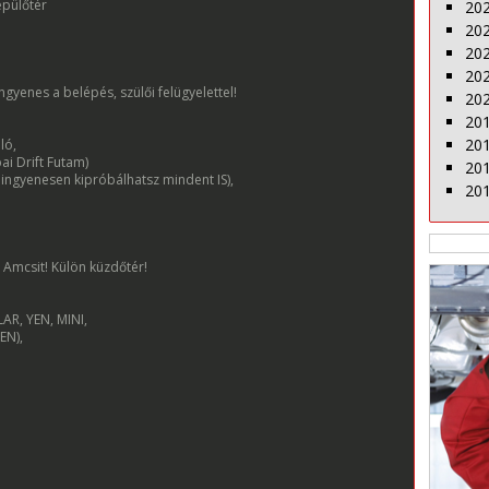
epülőtér
20
20
20
20
ngyenes a belépés, szülői felügyelettel!
20
20
20
ló,
ai Drift Futam)
20
ngyenesen kipróbálhatsz mindent IS),
20
 Amcsit! Külön küzdőtér!
LAR, YEN, MINI,
EN),